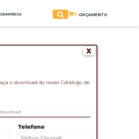
0
GO
EMPRESA
ORÇAMENTO
X
AMBU COM TAMPA
atória
faça o download do nosso Catálogo de
ES QUE DESEJA ORÇAMENTO:
campos de quantidade)
Telefone