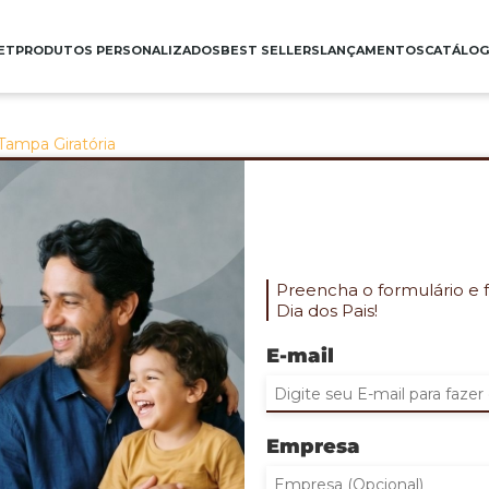
ET
PRODUTOS PERSONALIZADOS
BEST SELLERS
LANÇAMENTOS
CATÁLO
ampa Giratória
PORTA OBJETOS EM B
GIRATÓRIA
Cod. PES-5073-DM25
'01 Porta Objetos em Bambu com tampa gir
Preencha o formulário e 
Eabalagem: caixa preta
Dia dos Pais!
Gravação: Tampa
QUANTIDADE MINIMA: 30
E-mail
INDIQUE ABAIXO DE 1 A 3 QUANTIDAD
(Clicando no sinal de + voce insere novos 
Empresa