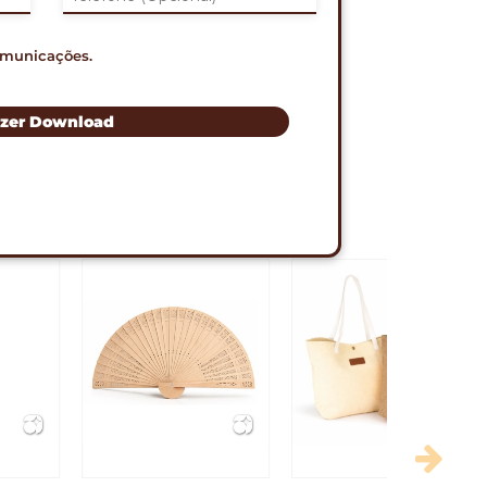
omunicações.
RÁPIDO PELO WHATSAPP
zer Download
S