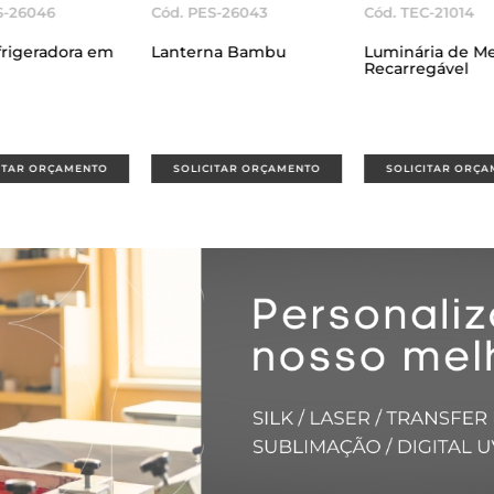
26043
Cód. TEC-21014
Cód. PES-26040
 Bambu
Luminária de Mesa
Leque Madeira
Recarregável
AR ORÇAMENTO
SOLICITAR ORÇAMENTO
SOLICITAR ORÇAME