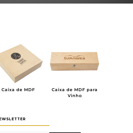
Caixa de MDF
Caixa de MDF para
Caixa de P
Vinho
Vin
EWSLETTER