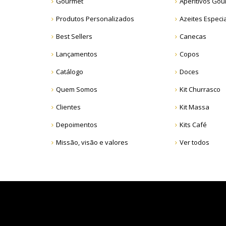
Gourmet
Aperitivos Gou
Produtos Personalizados
Azeites Especi
Best Sellers
Canecas
Lançamentos
Copos
Catálogo
Doces
Quem Somos
Kit Churrasco
Clientes
Kit Massa
Depoimentos
Kits Café
Missão, visão e valores
Ver todos