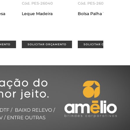
Cód. PES-26039
Cód. PES-26034
Bolsa Palha Trançada
Bottom 45mm
NTO
SOLICITAR ORÇAMENTO
SOLICITAR ORÇAMENTO