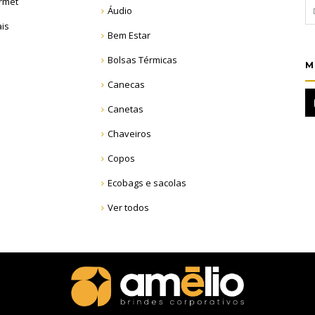
rmet
Áudio
ais
Bem Estar
Bolsas Térmicas
M
Canecas
Canetas
Chaveiros
Copos
Ecobags e sacolas
Ver todos