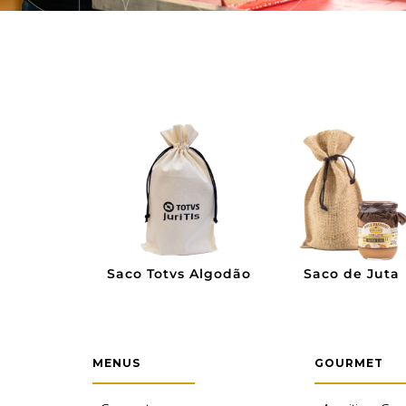
de Algodão
Saco Totvs Algodão
Saco de Juta
MENUS
GOURMET