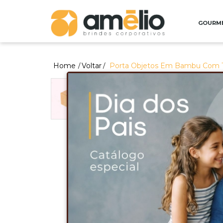
GOURM
Home
Voltar
Porta Objetos Em Bambu Com T
/
/