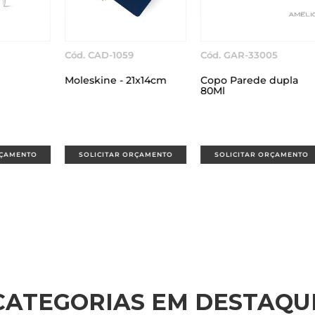
Cód. GAR-1250
Cód. CAD-10115-DM24
C
Garrafa Térmica Inox
Bloco Para Anotações
Ki
500ml
Com Caneta
t
TO
SOLICITAR ORÇAMENTO
SOLICITAR ORÇAMENTO
CATEGORIAS EM DESTAQU