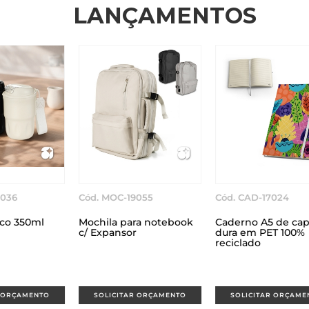
LANÇAMENTOS
Cód. TER-30037
Cód. TER-29014
a
Sacola TNT Metalizado
Bolsa Térmica 6L
NTO
SOLICITAR ORÇAMENTO
SOLICITAR ORÇAMENTO