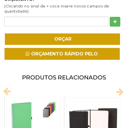
Fazer Download
(Clicando no sinal de + voce insere novos campos de
quantidade)
ORÇAMENTO RÁPIDO PELO
WHATSAPP
PRODUTOS RELACIONADOS