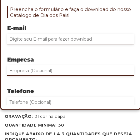
Preencha o formulário e faça o download do nosso
Catálogo de Dia dos Pais!
E-mail
Role o mouse na imagem para aproximar
CADERNO CAPA DURA
Empresa
Cod. CAD-10120
Caderno de anotações com suporte para caneta
Capa dura em PU
Miolo 80 folhas pautadas na cor bege
Telefone
Não acompanha caneta
TAMANHO:
21,5x14,5cm
GRAVAÇÃO:
01 cor na capa
Eu concordo em receber comunicações.
QUANTIDADE MINIMA: 30
INDIQUE ABAIXO DE 1 A 3 QUANTIDADES QUE DESEJA
ORÇAMENTO: