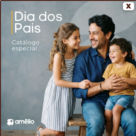
X
0
Home
Voltar
Caderno Capa dura
/
/