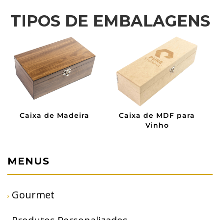
TIPOS DE EMBALAGENS
DF para
Caixa de MDF
Sacola de Alg
o
MENUS
Gourmet