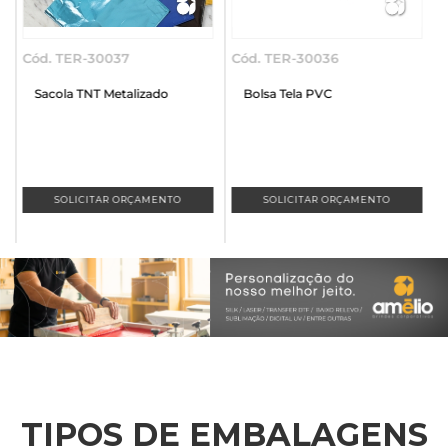
37
Cód. TER-30036
Cód. TER-30035
talizado
Bolsa Tela PVC
Sacola Tecido Lam
 ORÇAMENTO
SOLICITAR ORÇAMENTO
SOLICITAR ORÇA
TIPOS DE EMBALAGENS