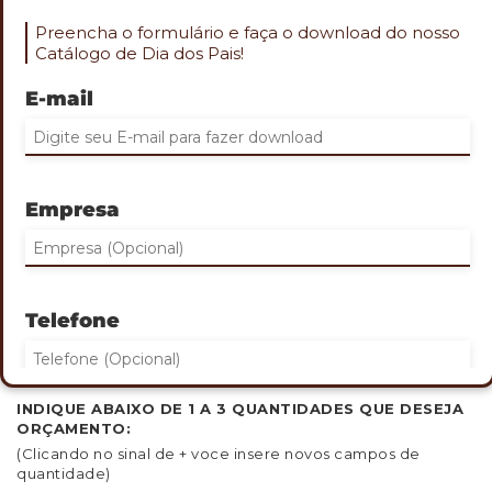
Preencha o formulário e faça o download do nosso
Catálogo de Dia dos Pais!
E-mail
Role o mouse na imagem para aproximar
SACOLA DE ALGODÃO
Empresa
Cod. TER-1621
Sacola de Algodão
Sacola de algodão 140 g/m² com laterais coloridas
DIMENSÕES:
41x37x10cm
Telefone
GRAVAÇÃO:
Silk
QUANTIDADE MINIMA: 30
INDIQUE ABAIXO DE 1 A 3 QUANTIDADES QUE DESEJA
ORÇAMENTO:
Eu concordo em receber comunicações.
(Clicando no sinal de + voce insere novos campos de
quantidade)