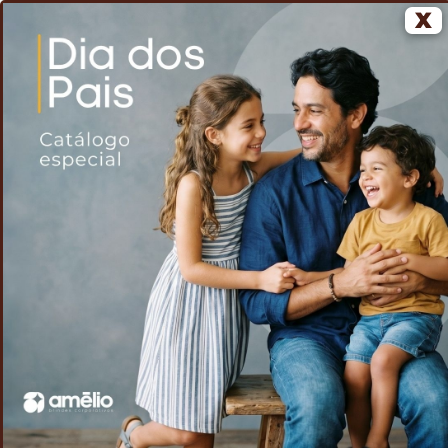
X
0
Home
Voltar
Sacola de Algodão
/
/