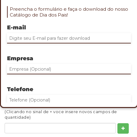
Preencha o formulário e faça o download do nosso
Catálogo de Dia dos Pais!
E-mail
Role o mouse na imagem para aproximar
CANECA BAMBU 500ML
Empresa
Cod. GAR-2514
Caneca Bambu com parte interna em inox Possui tampa
com compartimento que pode ser aberto para beber.
Capacidade: 500ml Tamanho: 18,1x12,2cm Gravação: Laser
Telefone
QUANTIDADE MINIMA: 30
INDIQUE ABAIXO DE 1 A 3 QUANTIDADES QUE DESEJA
ORÇAMENTO:
(Clicando no sinal de + voce insere novos campos de
quantidade)
Eu concordo em receber comunicações.