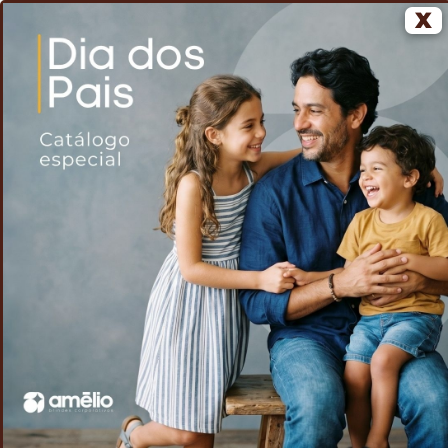
X
0
Home
Voltar
Caneca Bambu 500ml
/
/