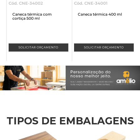
Cód. CNE-34002
Cód. CNE-34001
C
Caneca térmica com
Caneca térmica 400 ml
cortiça 500 ml
SOLICITAR ORÇAMENTO
SOLICITAR ORÇAMENTO
TIPOS DE EMBALAGENS