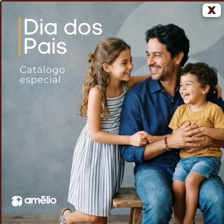
X
0
Home
Voltar
Caneca Em Cerâmica Preta - 350Ml - Com
/
/
caixa