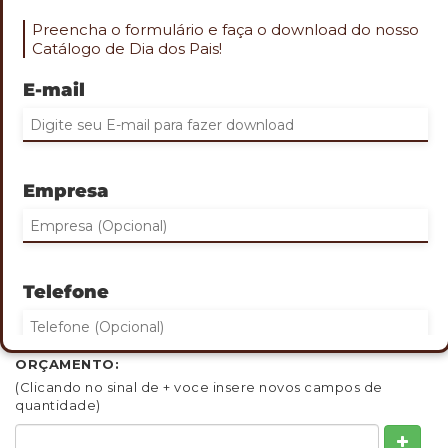
Preencha o formulário e faça o download do nosso
Catálogo de Dia dos Pais!
E-mail
Role o mouse na imagem para aproximar
CANECA EM CERÂMICA PRETA -
Empresa
350ML - COM CAIXA
Cod. CNE-17142
1 Caneca Em Cerâmica Preta - 350Ml Caixa Kraft Preta
Telefone
Gravação: 01 cor na caneca e Silk na caixa
QUANTIDADE MINIMA: 30
INDIQUE ABAIXO DE 1 A 3 QUANTIDADES QUE DESEJA
ORÇAMENTO:
(Clicando no sinal de + voce insere novos campos de
Eu concordo em receber comunicações.
quantidade)