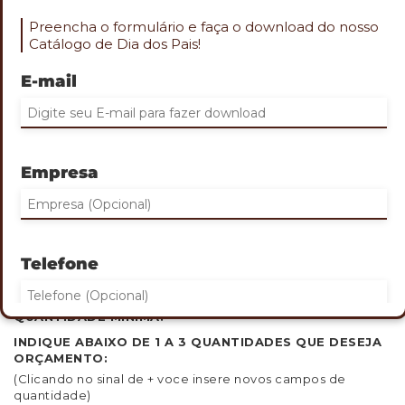
Preencha o formulário e faça o download do nosso
Catálogo de Dia dos Pais!
E-mail
Role o mouse na imagem para aproximar
POCHETE DOLEIRA NYLON
Empresa
Cod. ESP-31018
Pochete tipo doleira confeccionada em nylon
Possui design compacto antifurto
02 bolsos de tamanhos diferentes e cinto ajustável em
elástico com fivela de encaixe
Telefone
Tamanho: 13 x 25 cm
Gravação: Na pochete
QUANTIDADE MINIMA:
INDIQUE ABAIXO DE 1 A 3 QUANTIDADES QUE DESEJA
ORÇAMENTO:
Eu concordo em receber comunicações.
(Clicando no sinal de + voce insere novos campos de
quantidade)