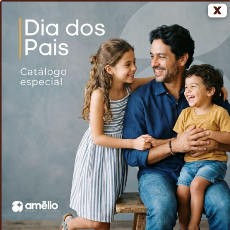
X
0
Home
Voltar
Pochete Doleira Nylon
/
/