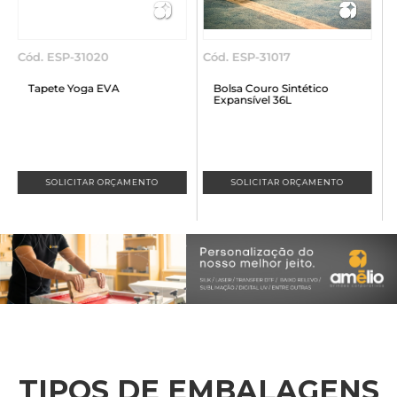
Cód. ESP-31017
Cód. ESP-31003
Bolsa Couro Sintético
Bola de futebol
Expansível 36L
A partir de
R$
SOLICITAR ORÇAMENTO
SOLICITAR ORÇAMENTO
TIPOS DE EMBALAGENS