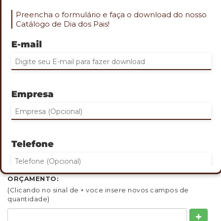
Preencha o formulário e faça o download do nosso
Catálogo de Dia dos Pais!
E-mail
Role o mouse na imagem para aproximar
PUNHO ELÁSTICO
Empresa
Cod. ESP-1661
•Punho elástico poliéster com bolso.
•Dimensões: 10x10 cm
GRAVAÇÃO:
Silk na frente
Telefone
QUANTIDADE MINIMA: 30
INDIQUE ABAIXO DE 1 A 3 QUANTIDADES QUE DESEJA
ORÇAMENTO:
(Clicando no sinal de + voce insere novos campos de
Eu concordo em receber comunicações.
quantidade)