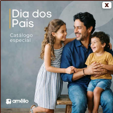
X
0
Home
Voltar
Punho elástico
/
/