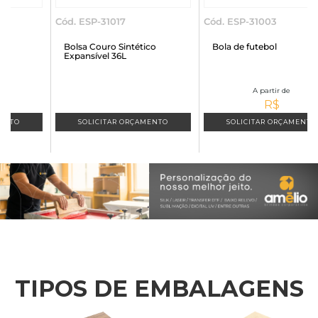
Cód. ESP-31017
Cód. ESP-31003
C
Bolsa Couro Sintético
Bola de futebol
Expansível 36L
A partir de
R$
SOLICITAR ORÇAMENTO
SOLICITAR ORÇAMENTO
TIPOS DE EMBALAGENS