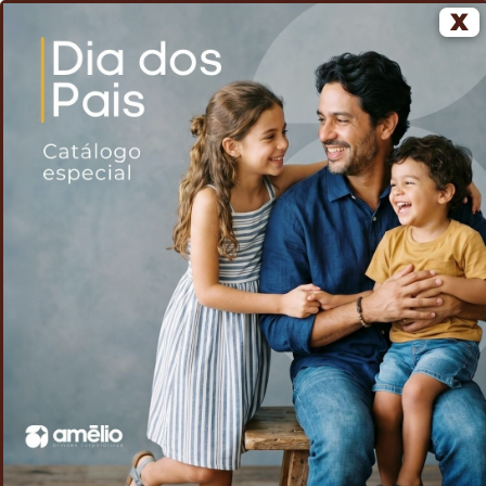
X
0
Home
Voltar
Toalha para esporte média
/
/