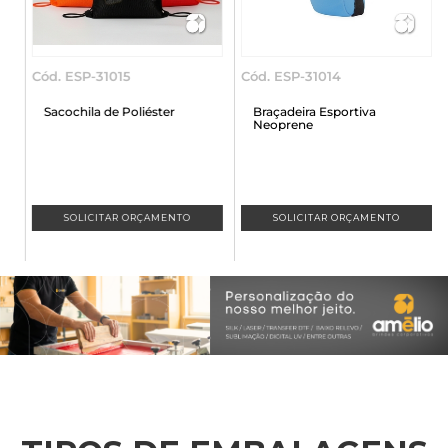
Cód. ESP-31015
Cód. ESP-31014
C
Sacochila de Poliéster
Braçadeira Esportiva
Neoprene
SOLICITAR ORÇAMENTO
SOLICITAR ORÇAMENTO