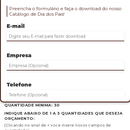
Preencha o formulário e faça o download do nosso
Catálogo de Dia dos Pais!
E-mail
Role o mouse na imagem para aproximar
TOALHA PARA ESPORTE MÉDIA
Empresa
Cod. ESP-1667
•Toalha para esporte microfibra 210 g/m².
•Fornecida com bolsa em 190T.
•Dimensões: 80 x 40cm /
Telefone
Bolsa 20,5x13,5cm
GRAVAÇÃO:
Silk na bolsa
QUANTIDADE MINIMA: 30
INDIQUE ABAIXO DE 1 A 3 QUANTIDADES QUE DESEJA
Eu concordo em receber comunicações.
ORÇAMENTO:
(Clicando no sinal de + voce insere novos campos de