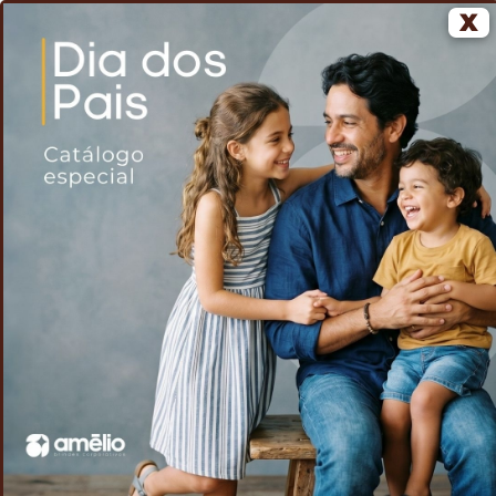
X
0
Home
Voltar
Caixa de Som Multimídia com Relógio
/
/