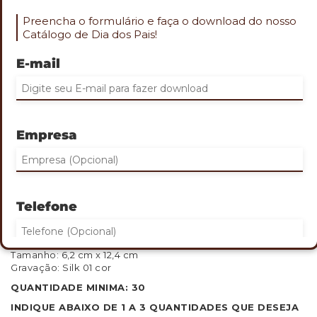
Preencha o formulário e faça o download do nosso
Catálogo de Dia dos Pais!
E-mail
Role o mouse na imagem para aproximar
CAIXA DE SOM MULTIMÍDIA COM
RELÓGIO
Empresa
Cod. TEC-11515
Caixa de som multimídia com relógio despertador e
suporte para celular.
Feita de plástico com borrachas antiderrapantes, display
Telefone
LED e compartimento para celular.
Conecta via Bluetooth, cartão TF-microSD e entrada
auxiliar P2. Inclui cabo USB e manual em inglês.
Tamanho: 6,2 cm x 12,4 cm
Gravação: Silk 01 cor
Eu concordo em receber comunicações.
QUANTIDADE MINIMA: 30
INDIQUE ABAIXO DE 1 A 3 QUANTIDADES QUE DESEJA