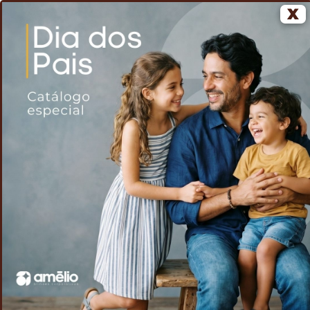
X
0
Home
Voltar
Pen Drive 4GB Bambu
/
/