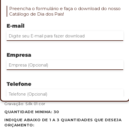
Preencha o formulário e faça o download do nosso
Catálogo de Dia dos Pais!
E-mail
Role o mouse na imagem para aproximar
MINI CLIMATIZADOR DE AR
PORTÁTIL
Empresa
Cod. TEC-11504
Mini climatizador de ar portátil multifunções, possui
reservatório de água de 500ml, três níveis de potência,
oscilação vertical com regulagem manual e luzes LED RGB.
Telefone
Pode ser usado como climatizador, ventilador e
umidificador.
Tamanho: 16,2 x 14,6 cm
Gravação: Silk 01 cor
QUANTIDADE MINIMA: 30
Eu concordo em receber comunicações.
INDIQUE ABAIXO DE 1 A 3 QUANTIDADES QUE DESEJA
ORÇAMENTO: