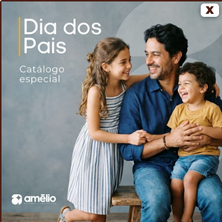
X
0
Home
Voltar
Mini Climatizador de Ar Portátil
/
/