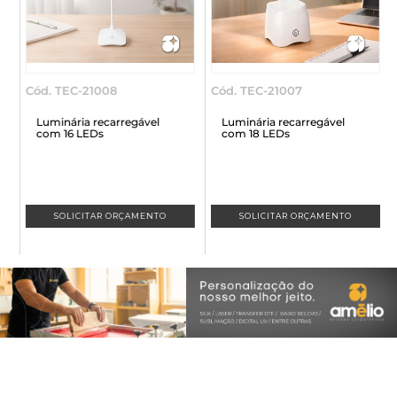
Cód. TEC-21008
Cód. TEC-21007
C
Luminária recarregável
Luminária recarregável
com 16 LEDs
com 18 LEDs
SOLICITAR ORÇAMENTO
SOLICITAR ORÇAMENTO