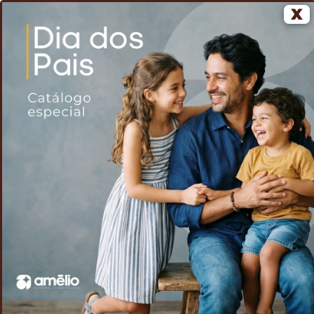
X
0
Home
Voltar
Kit Escritório 4 em 1
/
/