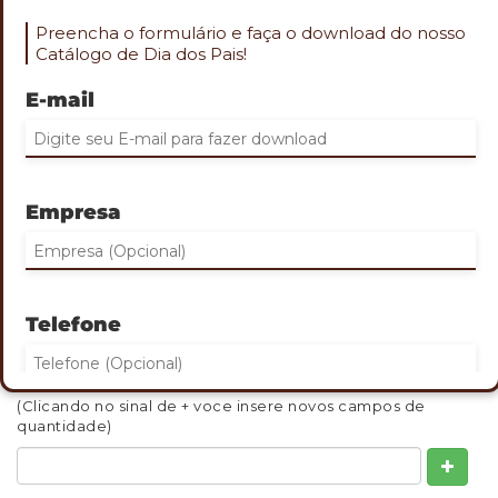
Preencha o formulário e faça o download do nosso
Catálogo de Dia dos Pais!
E-mail
Role o mouse na imagem para aproximar
KIT ESCRITÓRIO 4 EM 1
Empresa
Cod. TEC-2082
Kit escritório 4 em 1 em inox espelhado. Possui suporte para
canetas, cartões, clips e celular. Tamanho: 20x8x9,5 cm
Gravação: Laser
Telefone
QUANTIDADE MINIMA: 30
INDIQUE ABAIXO DE 1 A 3 QUANTIDADES QUE DESEJA
ORÇAMENTO:
(Clicando no sinal de + voce insere novos campos de
quantidade)
Eu concordo em receber comunicações.