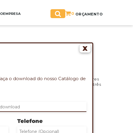
0
GO
EMPRESA
ORÇAMENTO
X
O 20L
impermeável com fechamento em zíper
faça o download do nosso Catálogo de
o em nylon e bolso dedicado a objetos menores
anhos diferentes, bolso em tela de nylon e três
ES QUE DESEJA ORÇAMENTO:
Telefone
campos de quantidade)