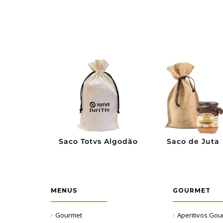
de Algodão
Caixa de MDF
Caixa de MDF pa
a Colorida
Vinho
MENUS
GOURMET
Gourmet
Aperitivos Gou