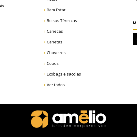
ais
Bem Estar
Bolsas Térmicas
M
Canecas
Canetas
Chaveiros
Copos
Ecobags e sacolas
Ver todos