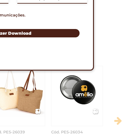
omunicações.
RÁPIDO PELO WHATSAPP
zer Download
S
d. PES-26034
Cód. PES-57045
Cód. PES-57