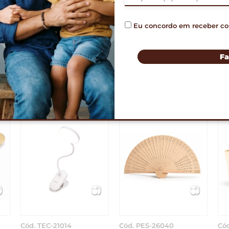
Eu concordo em receber c
imar
ORÇAMENTO 
Fa
PRODUTOS RELACIONADO
Cód. PES-26040
Cód. PES-26039
Có