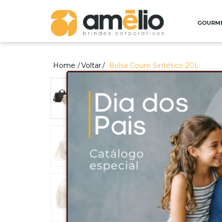
GOURM
Home
Voltar
Bolsa Couro Sintético 20L
/
/