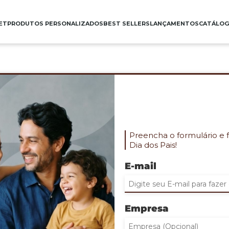
ET
PRODUTOS PERSONALIZADOS
BEST SELLERS
LANÇAMENTOS
CATÁLO
BOLSA COURO SINTÉTIC
Cod. PES-26007
Bolsa confeccionada em couro sintético 
Capacidade máxima de 20 litros
Preencha o formulário e 
Apresenta compartimento interno revestid
Dia dos Pais!
Possui dois compartimentos externos em tam
alças
Tamanho: 35 x 27 cm
E-mail
Gravação: Na bolsa
QUANTIDADE MINIMA: 30
INDIQUE ABAIXO DE 1 A 3 QUANTIDAD
Empresa
(Clicando no sinal de + voce insere novos 