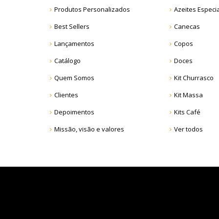
Produtos Personalizados
Azeites Especi
Best Sellers
Canecas
Lançamentos
Copos
Catálogo
Doces
Quem Somos
Kit Churrasco
Clientes
Kit Massa
Depoimentos
Kits Café
Missão, visão e valores
Ver todos