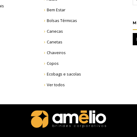
ais
Bem Estar
Bolsas Térmicas
M
Canecas
Canetas
Chaveiros
Copos
Ecobags e sacolas
Ver todos