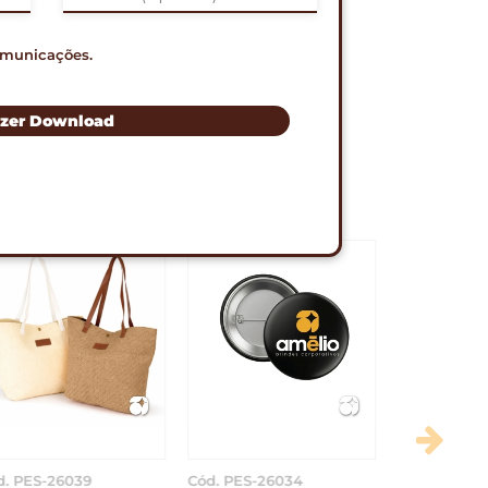
omunicações.
RÁPIDO PELO WHATSAPP
zer Download
S
d. PES-26034
Cód. PES-57045
Cód. PES-5