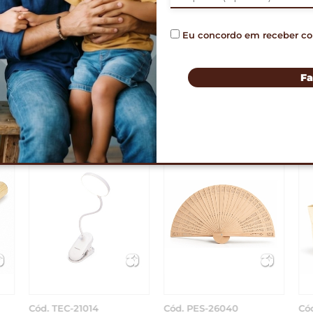
Eu concordo em receber c
imar
ORÇAMENTO 
Fa
PRODUTOS RELACIONADO
Cód. PES-26040
Cód. PES-26039
Có