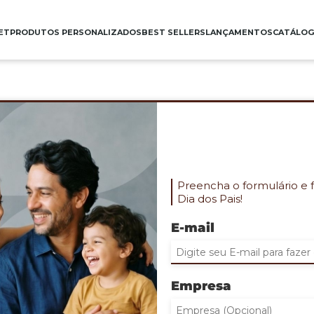
ET
PRODUTOS PERSONALIZADOS
BEST SELLERS
LANÇAMENTOS
CATÁLO
VISEIRA ABA GRANDE
Cod. PES-7017
•Viseira aba grande com tecido de microfib
Gravação: Silk 01 cor
Preencha o formulário e 
Dia dos Pais!
QUANTIDADE MINIMA: 30
INDIQUE ABAIXO DE 1 A 3 QUANTIDAD
E-mail
(Clicando no sinal de + voce insere novos 
Empresa