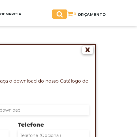
0
GO
EMPRESA
ORÇAMENTO
X
ra pesada
faça o download do nosso Catálogo de
ES QUE DESEJA ORÇAMENTO:
campos de quantidade)
Telefone