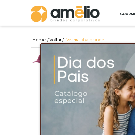
GOURM
Home
Voltar
Viseira aba grande
/
/