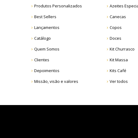
Produtos Personalizados
Azeites Especi
Best Sellers
Canecas
Lançamentos
Copos
Catálogo
Doces
Quem Somos
Kit Churrasco
Clientes
Kit Massa
Depoimentos
Kits Café
Missão, visão e valores
Ver todos