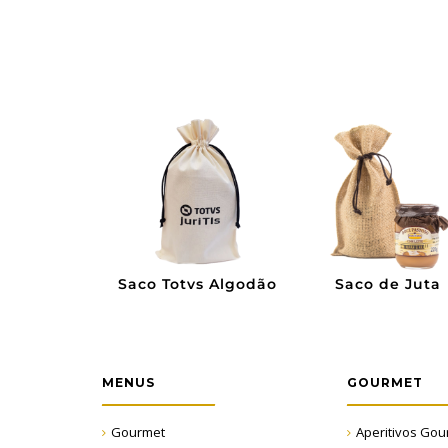
de Algodão
Caixa de MDF
Caixa de MDF p
a Colorida
Vinho
MENUS
GOURMET
Gourmet
Aperitivos Gou