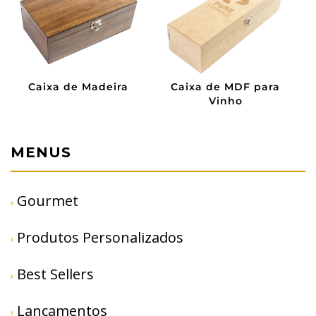
para
Caixa de MDF
Sacola de Algodã
MENUS
Gourmet
Produtos Personalizados
Best Sellers
Lançamentos