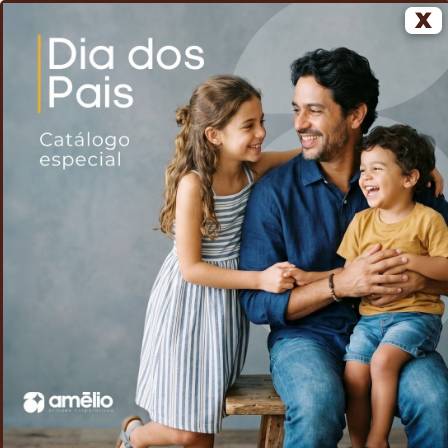
X
0
Home
Voltar
Bucket Dupla Face
/
/