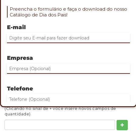
Preencha o formulário e faça o download do nosso
Catálogo de Dia dos Pais!
E-mail
Role o mouse na imagem para aproximar
BUCKET DUPLA FACE
Empresa
Cod. PES-7023
•Chapéu modelo bucket dupla face
Gravação: Bordado
QUANTIDADE MINIMA: 30
Telefone
INDIQUE ABAIXO DE 1 A 3 QUANTIDADES QUE DESEJA
ORÇAMENTO:
(Clicando no sinal de + voce insere novos campos de
quantidade)
Eu concordo em receber comunicações.