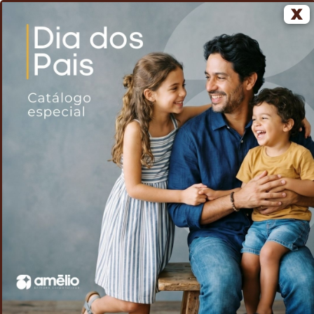
X
0
Home
Voltar
Espelho de mesa com Led
/
/