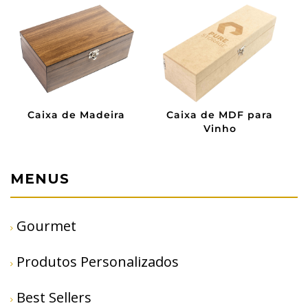
F para
Caixa de MDF
Sacola de Algo
MENUS
Gourmet
Produtos Personalizados
Best Sellers