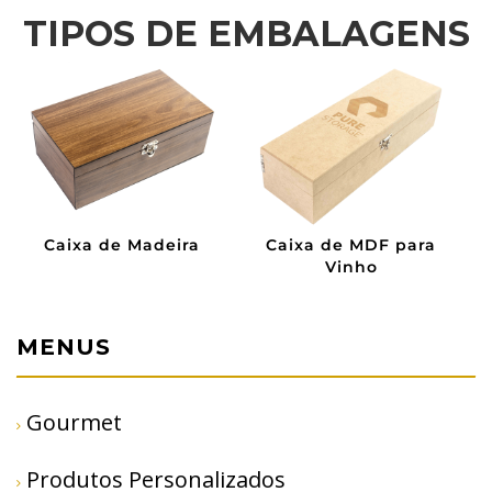
TIPOS DE EMBALAGENS
e MDF para
Caixa de MDF
Sacola de 
inho
MENUS
Gourmet
Produtos Personalizados