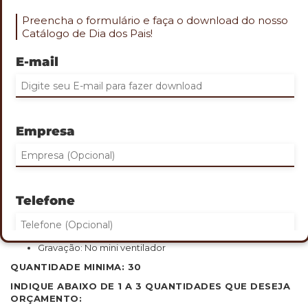
Preencha o formulário e faça o download do nosso
Catálogo de Dia dos Pais!
E-mail
Role o mouse na imagem para aproximar
MINI VENTILADOR EM PLÁSTICO E
METAL
Empresa
Cod. PES-26014
Possui controle de velocidade ajustado por botões
frontais
Acionamento por chave seletora e painel de LED que
Telefone
exibe níveis de velocidade e carga da bateria
Acompanha cabo USB-C e cordão em nylon
Tamanho: 15,9 x 5,5 cm
Gravação: No mini ventilador
QUANTIDADE MINIMA: 30
Eu concordo em receber comunicações.
INDIQUE ABAIXO DE 1 A 3 QUANTIDADES QUE DESEJA
ORÇAMENTO: