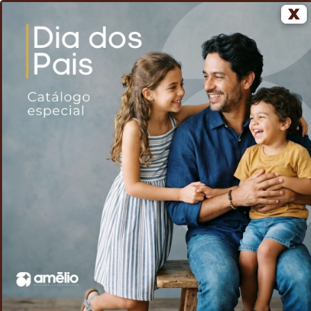
X
0
Home
Voltar
Mini ventilador em plástico e metal
/
/