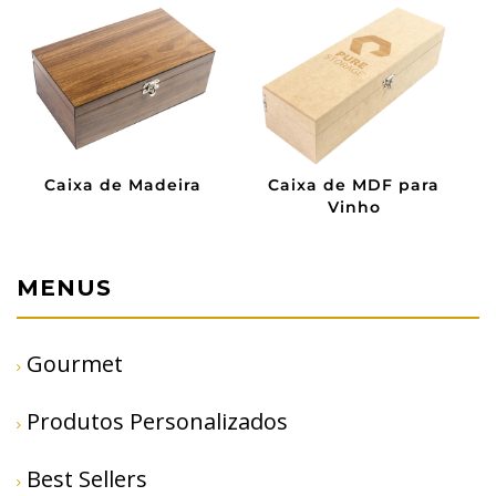
ra
Caixa de MDF
Sacola de Algodão
MENUS
Gourmet
Produtos Personalizados
Best Sellers