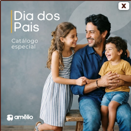
X
0
Home
Voltar
Porta-relógios
/
/