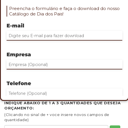
Preencha o formulário e faça o download do nosso
Catálogo de Dia dos Pais!
E-mail
Role o mouse na imagem para aproximar
PORTA-RELÓGIOS
Empresa
Cod. PES-57017
Acabamento em couro sintético com interior em veludo
Possui 6 divisórias com almofadas removíveis
Contém tampa com visor em acrílico
TAMANHO
: 30 x 8 cm
Telefone
GRAVAÇÃO
: No porta-relógios
QUANTIDADE MINIMA: 30
INDIQUE ABAIXO DE 1 A 3 QUANTIDADES QUE DESEJA
ORÇAMENTO:
Eu concordo em receber comunicações.
(Clicando no sinal de + voce insere novos campos de
quantidade)