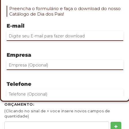
Preencha o formulário e faça o download do nosso
Catálogo de Dia dos Pais!
E-mail
Role o mouse na imagem para aproximar
MASSAGEADOR MANUAL
Empresa
Cod. BEM-12625
Rolo massageador manual com cabo de bambu
Tamanho: 14x11 cm
Gravação: Laser
Telefone
QUANTIDADE MINIMA: 30
INDIQUE ABAIXO DE 1 A 3 QUANTIDADES QUE DESEJA
ORÇAMENTO:
(Clicando no sinal de + voce insere novos campos de
Eu concordo em receber comunicações.
quantidade)