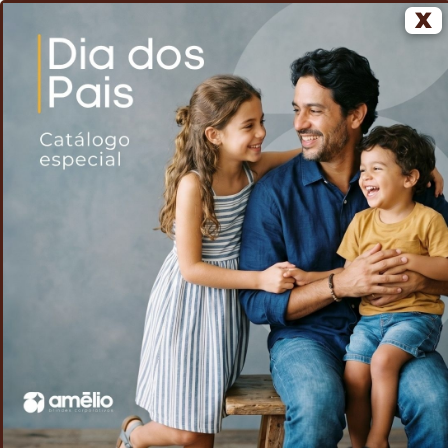
X
0
Home
Voltar
Massageador Manual
/
/