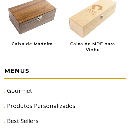
e MDF para
Caixa de MDF
Sacola de 
inho
MENUS
Gourmet
Produtos Personalizados
Best Sellers